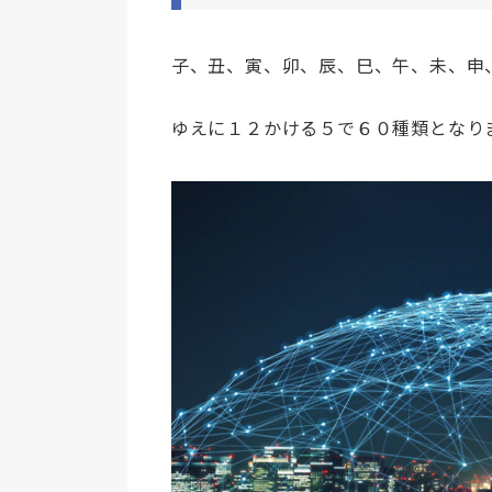
子、丑、寅、卯、辰、巳、午、未、申
ゆえに１２かける５で６０種類となり