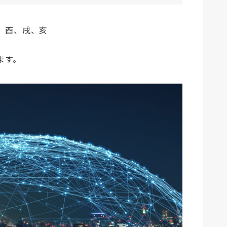
、酉、戌、亥
ます。