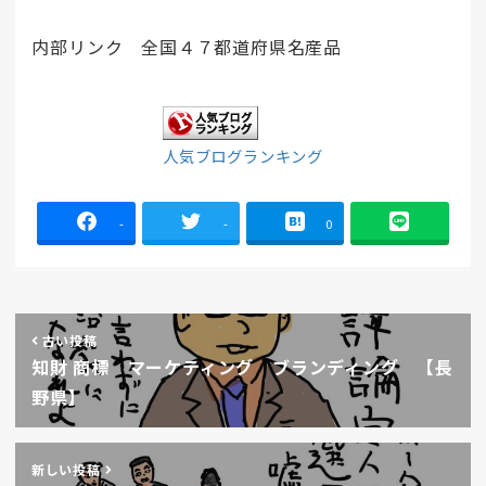
内部リンク 全国４７都道府県名産品
人気ブログランキング
-
-
0
古い投稿
知財 商標 マーケティング ブランディング 【長
野県】
新しい投稿