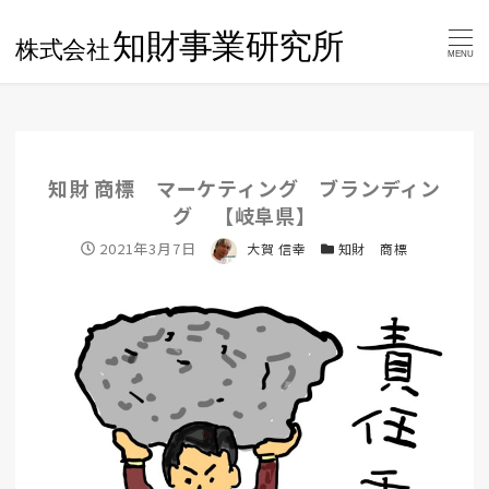
MENU
知財 商標 マーケティング ブランディン
グ 【岐阜県】
投稿日
2021年3月7日
著者
大賀 信幸
カテゴリー
知財 商標