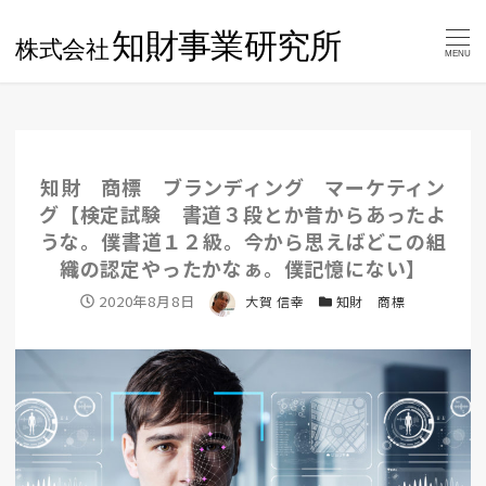
MENU
知財 商標 ブランディング マーケティン
グ【検定試験 書道３段とか昔からあったよ
うな。僕書道１２級。今から思えばどこの組
織の認定やったかなぁ。僕記憶にない】
投稿日
2020年8月8日
著者
大賀 信幸
カテゴリー
知財 商標