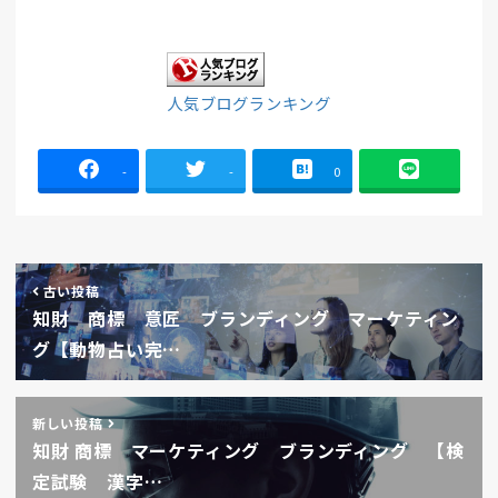
人気ブログランキング
-
-
0
古い投稿
知財 商標 意匠 ブランディング マーケティン
グ【動物占い完…
新しい投稿
知財 商標 マーケティング ブランディング 【検
定試験 漢字…