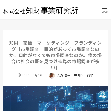
MENU
知財 商標 マーケティング ブランディン
グ【市場調査 目的があって市場調査なの
か。目的がなくても市場調査なのか。僕の場
合は社会の歪を見つける為の市場調査が多
い】
投稿日
2020年8月16日
著者
大賀 信幸
カテゴリー
知財 商標