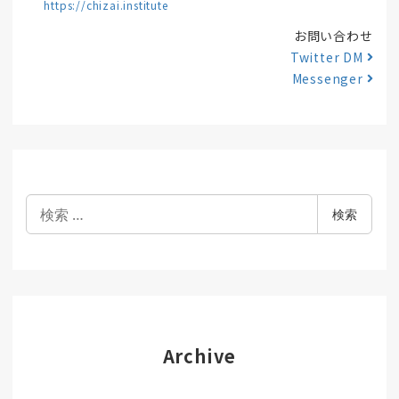
https://chizai.institute
お問い合わせ
Twitter DM
Messenger
検
検索
索
Archive