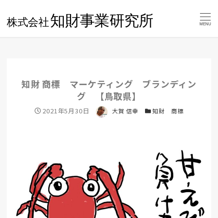
MENU
知財 商標 マーケティング ブランディン
グ 【鳥取県】
投稿日
2021年5月30日
著者
大賀 信幸
カテゴリー
知財 商標